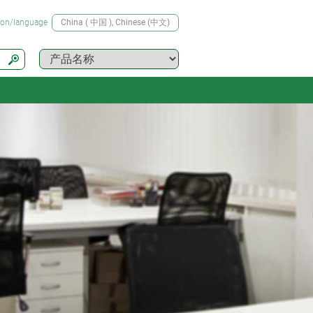
tion/language
China ( 中国 )
, Chinese (中文)