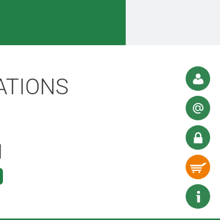
ATIONS
列