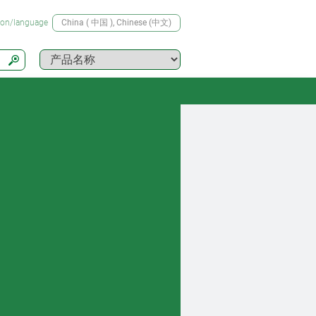
tion/language
China ( 中国 )
, Chinese (中文)